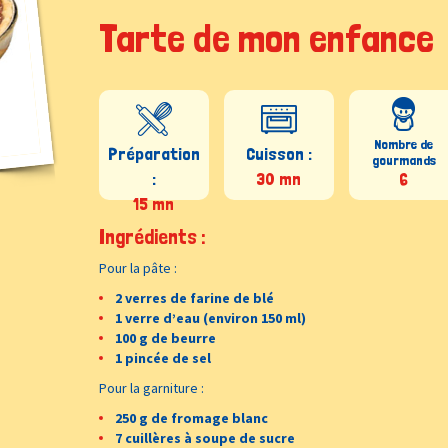
Tarte de mon enfance
Nombre de
Préparation
Cuisson :
gourmands
:
30 mn
6
15 mn
Ingrédients :
Pour la pâte :
2 verres de farine de blé
1 verre d’eau (environ 150 ml)
100 g de beurre
1 pincée de sel
Pour la garniture :
250 g de fromage blanc
7 cuillères à soupe de sucre