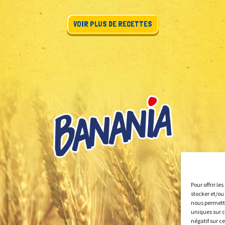
VOIR PLUS DE RECETTES
Pour offrir le
stocker et/ou
nous permettr
uniques sur c
négatif sur c