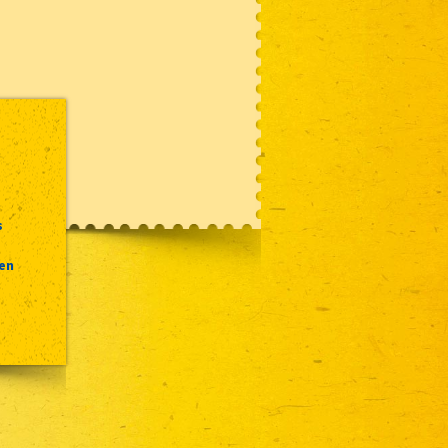
s
 en