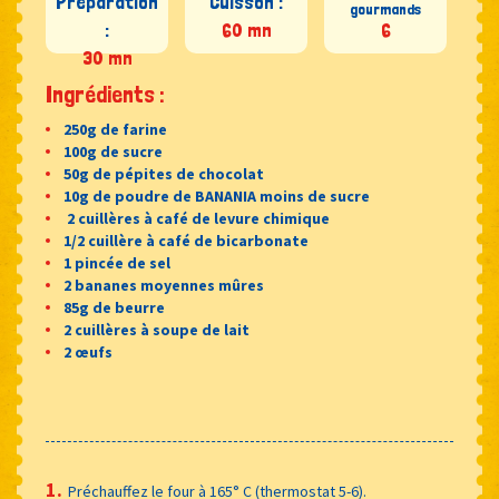
Préparation
Cuisson :
gourmands
:
60 mn
6
30 mn
Ingrédients :
250g de farine
100g de sucre
50g de pépites de chocolat
10g de poudre de BANANIA moins de sucre
2 cuillères à café de levure chimique
1/2 cuillère à café de bicarbonate
1 pincée de sel
2 bananes moyennes mûres
85g de beurre
2 cuillères à soupe de lait
2 œufs
Préchauffez le four à 165° C (thermostat 5-6).