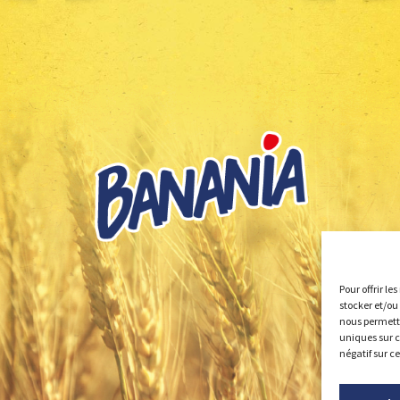
Pour offrir le
stocker et/ou
nous permettr
uniques sur c
négatif sur c