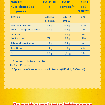
Valeurs
Pour 100
Pour 1
Pour 1
nutritionnelles
g
portion**
bol
moyennes
%AR***
Énergie
1583 kJ
211 kJ
3%
373 kcal
50 kcal
Matières grasses
1.8 g
0.2 g
<1%
dont acides gras saturés
1.1 g
0.2 g
1%
Glucides
75 g
9.9 g
5%
dont sucres
72 g
9,6 g
12%
Fibres alimentaires
4.7 g
0.8 g
–
Protéines
12 g
1.9 g
4%
Sel
1.0 g
0,17 g
3%
** 1 portion = 1 boisson de 120 ml
1 boîte = 12 portions
*** Apport de référence pour un adulte-type (8400 kJ / 2000 kcal)