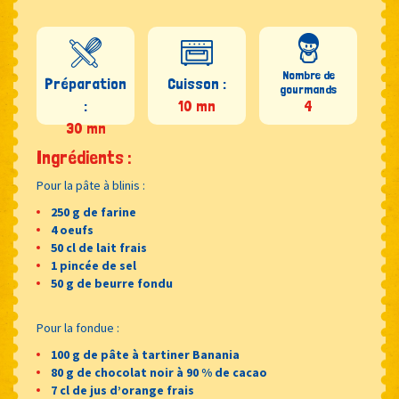
Nombre de
Préparation
Cuisson :
gourmands
:
10 mn
4
30 mn
Ingrédients :
Pour la pâte à blinis :
250 g de farine
4 oeufs
50 cl de lait frais
1 pincée de sel
50 g de beurre fondu
Pour la fondue :
100 g de pâte à tartiner Banania
80 g de chocolat noir à 90 % de cacao
7 cl de jus d’orange frais