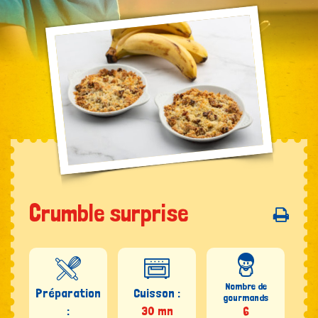
Crumble surprise
Nombre de
Préparation
Cuisson :
gourmands
:
30 mn
6