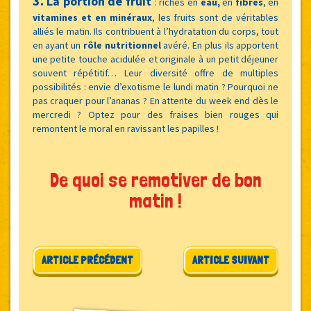
3.
La portion de fruit
:
riches en
eau,
en
fibres
, en
vitamines et en minéraux
, les fruits sont de véritables
alliés le matin. Ils contribuent à l’hydratation du corps, tout
en ayant un
rôle nutritionnel
avéré. En plus ils apportent
une petite touche acidulée et originale à un petit déjeuner
souvent répétitif… Leur diversité offre de multiples
possibilités : envie d’exotisme le lundi matin ? Pourquoi ne
pas craquer pour l’ananas ? En attente du week end dès le
mercredi ? Optez pour des fraises bien rouges qui
remontent le moral en ravissant les papilles !
De quoi se remotiver de bon
matin !
Navigation de l’article
ARTICLE PRÉCÉDENT
ARTICLE SUIVANT