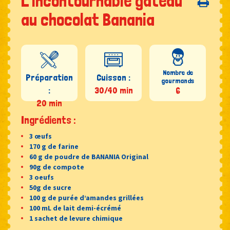
L’incontournable gâteau
au chocolat Banania
Nombre de
Préparation
Cuisson :
gourmands
:
30/40 min
6
20 min
Ingrédients :
3 œufs
170 g de farine
60 g de poudre de BANANIA Original
90g de compote
3 oeufs
50g de sucre
100 g de purée d’amandes grillées
100 mL de lait demi-écrémé
1 sachet de levure chimique