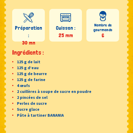
Nombre de
Préparation
Cuisson :
gourmands
:
25 mm
6
30 mn
Ingrédients :
125 g de lait
125 g d’eau
125 g de beurre
125 g de farine
4 œufs
2 cuillères à soupe de sucre en poudre
2 pincées de sel
Perles de sucre
Sucre glace
Pâte à tartiner BANANIA