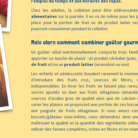
l’emploi du temps et aux horaires des repas.
Chez les adultes, la collation peut être intéressan
alimentaires
sur la journée. Il en va de même pour les 
place pour la portion de fruit ou de produit laitier r
pourront consommer pendant la collation.
Mais alors comment combiner goûter gourma
Un goûter idéal nutritionnellement comporte trois fami
apporter sa touche de plaisir : un produit céréalier (pain
de fruit
et/ou un
produit laitier
(aromatisé ou non).
Les enfants et adolescents boudent rarement le moment d
d’introduire des fruits crus, sources de fibres,
indispensables. En hiver les fruits se faisant plus rar
sucres ajoutés ou bien aux fruits oléagineux (amande
sources d’acides gras de qualité ainsi que de calciu
varier les plaisirs en proposant une portion de ses biscui
une poignée de fruits oléagineux. Si vous aimez cuis
biscuits/gâteaux vous-même, vous obtiendrez ainsi une
maîtrisant la qualité et la quantité des ingrédients util
utiliser des farines complètes, riches en fibres et en vita