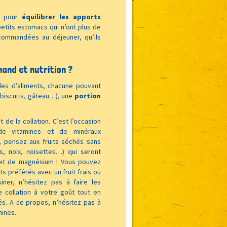
te pour
équilibrer les apports
petits estomacs qui n’ont plus de
ecommandées au déjeuner, qu’ils
nd et nutrition ?
lles d’aliments, chacune pouvant
, biscuits, gâteau…), une
portion
e la collation. C’est l’occasion
 de vitamines et de minéraux
es, pensez aux fruits séchés sans
s, noix, noisettes…) qui seront
m et de magnésium ! Vous pouvez
ts préférés avec un fruit frais ou
iner, n’hésitez pas à faire les
 collation à votre goût tout en
isés. A ce propos, n’hésitez pas à
mines.